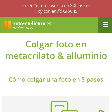
+++ ♥ Tu foto favorita en XXL! ♥ +++
Hoy con envío GRATIS
Colgar foto en
metacrilato & alluminio
Cómo colgar una foto en 5 pasos