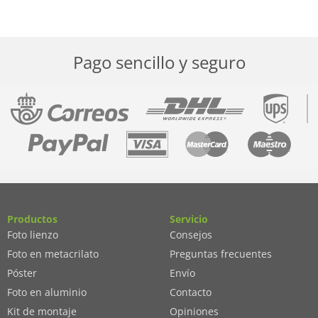
Pago sencillo y seguro
Productos
Servicio
Foto lienzo
Consejos
Foto en metacrilato
Preguntas frecuentes
Póster
Envío
Foto en aluminio
Contacto
Kit de montaje
Opiniones