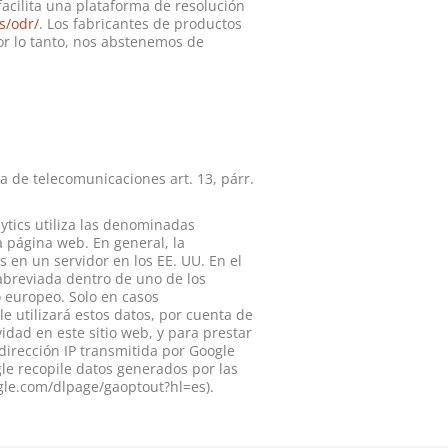
facilita una plataforma de resolución
s/odr/
. Los fabricantes de productos
Por lo tanto, nos abstenemos de
a de telecomunicaciones art. 13, párr.
lytics utiliza las denominadas
a página web. En general, la
 en un servidor en los EE. UU. En el
abreviada dentro de uno de los
 europeo. Solo en casos
le utilizará estos datos, por cuenta de
idad en este sitio web, y para prestar
 dirección IP transmitida por Google
le recopile datos generados por las
ogle.com/dlpage/gaoptout?hl=es).