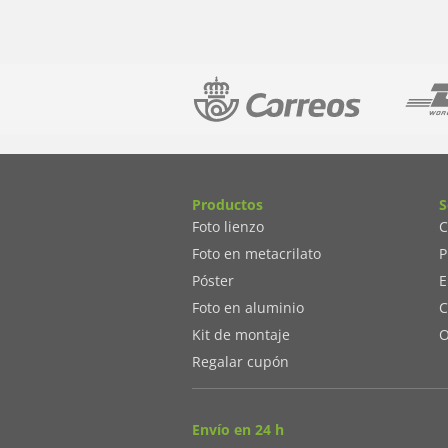
Productos
S
Foto lienzo
C
Foto en metacrilato
P
Póster
E
Foto en aluminio
C
Kit de montaje
O
Regalar cupón
Envío en 24 h