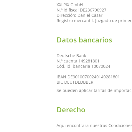
XXLPIX GmbH
N.º id fiscal DE236790927
Dirección: Daniel Cäsar
Registro mercantil: Juzgado de prime
Datos bancarios
Deutsche Bank
N.º cuenta 149281801
Cód. id. bancaria 10070024
IBAN DE90100700240149281801
BIC DEUTDEDBBER
Se pueden aplicar tarifas de importac
Derecho
Aquí encontrará nuestras Condiciones