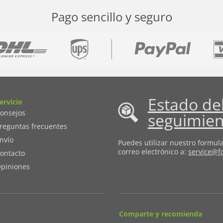
Pago sencillo y seguro
Estado de
ervicio
onsejos
seguimien
reguntas frecuentes
nvío
Puedes utilizar nuestro formul
correo electrónico a:
service@fo
ontacto
piniones
Comparte y recomienda